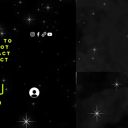
E TO
NOT
ACT
ECT
Se connecter