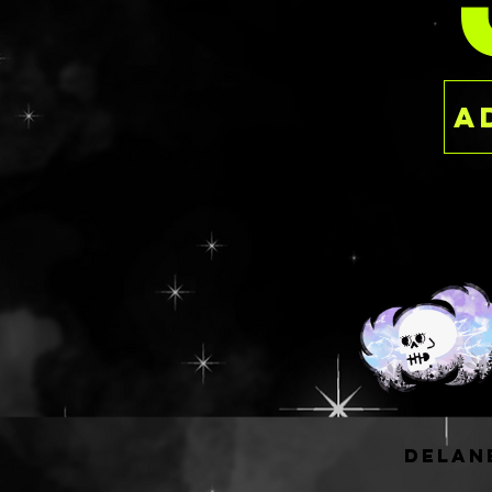
PER
• .𝟐/.𝟑/.𝟒/𝟏/𝟐.𝟓 𝐦𝐚𝐭𝐭𝐞 𝐩𝐚𝐬𝐭𝐞
• 𝐡𝐨𝐭 𝐩𝐢𝐧𝐤 𝐜𝐞𝐥𝐥𝐨𝐩𝐡𝐚𝐧𝐞
𝘭𝘪𝘬𝘦 𝘢 𝘧𝘶𝘯 𝘧𝘶𝘯 𝘢 𝘭𝘪𝘭 𝘭𝘪𝘭 𝘭𝘪𝘭 𝘭𝘪
𝘵𝘩𝘪𝘴 𝘧𝘶𝘯. 𝘟𝘰𝘹𝘰, 𝘨𝘰𝘴𝘴𝘪𝘱 𝘨𝘪𝘳𝘭.
ＡＮＯＴＨＥＲ ＢＯＸ ＯＦ ＨＥ
• 𝟏𝐌𝐌 𝐢𝐫𝐢𝐝 𝐫𝐡𝐨𝐦𝐛𝐮𝐬𝐞𝐬
•
•
• 𝐠𝐫𝐞𝐞𝐧 𝐢𝐫𝐢𝐝 𝐦𝐲𝐥𝐚𝐫
• 𝟐𝐌𝐌 𝐜𝐥𝐚𝐲 𝐜𝐨𝐧𝐯𝐞𝐫𝐬𝐚𝐭𝐢𝐨𝐦 𝐜𝐨𝐧𝐯𝐞𝐫𝐬
𝘺𝘰𝘶 𝘵𝘩𝘢𝘵 𝘵𝘩𝘢𝘵 𝘷𝘢𝘭𝘦𝘯𝘵𝘪𝘯𝘦 𝘷𝘢𝘭𝘦
𝘧𝘰𝘳 𝘧𝘰𝘳 𝘴𝘪𝘻𝘦 𝘵𝘩𝘦𝘮𝘦 𝘵𝘩𝘦𝘮𝘦 𝘰𝘧 𝘱𝘢
𝘱𝘢𝘭𝘦𝘵𝘵𝘦 𝘱𝘢𝘭𝘦𝘵𝘵𝘦 𝘱𝘢𝘭𝘦𝘵𝘵𝘦!
ＴＨＲＯＷ ＹＯＵＲ ＢＡＴ ＩＮ
• 𝟑𝐌𝐌 𝐫𝐞𝐝 𝐛𝐨𝐰𝐬
• .𝟐/.𝟑/.𝟒/𝟏/𝟐.𝟓 𝐢𝐫𝐢𝐝 𝐡𝐨𝐭 𝐩𝐢
delan
• 𝟓𝐌𝐌 𝐛𝐥𝐚𝐜𝐤 𝐛𝐚𝐭𝐬
• 𝟑/𝟒/𝟓𝐌𝐌 𝐬𝐢𝐥𝐯𝐞𝐫 𝐡𝐨𝐥𝐨 𝟒𝐩𝐭 𝐬𝐭𝐚𝐫