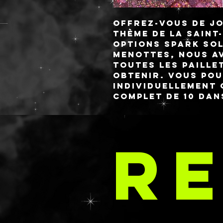
Offrez-vous de jo
thème de la Saint
options SPARK SOL
menottes, nous a
TOUTES les paill
obtenir. Vous pou
individuellement 
complet de 10 dan
réduit pour l'une 
N'oubliez pas de 
LA 
contenant inspiré
RE
chocolats à coll
ces gels ! Vous p
n'importe lequel 
disponibles.
C
Voir la descripti
chaque paillettes
ＥＸＥＳ & ＨＯＥＳ
• 𝟓𝐌𝐌 & 𝐛𝐚𝐛𝐲 𝐛𝐚𝐛𝐲 & 𝐨'𝐬 𝐩𝐨𝐥𝐲𝐦
•