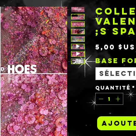
COLL
VALEN
;S SP
5,00 $US
BASE F
Sélect
Quantité
*
Ajoute