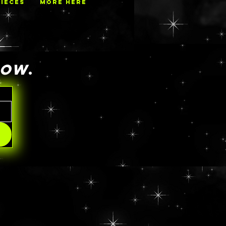
PIECES
MORE HERE
NOW
.