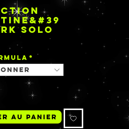
ECTION
TINE&#39
ARK SOLO
Prix
ORMULA
*
ionner
r au panier