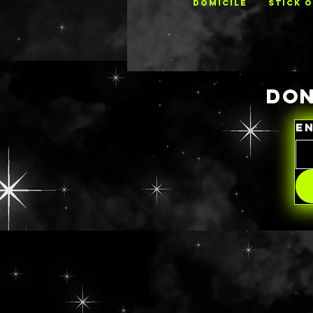
DOMICILE
STICK 
DON
E