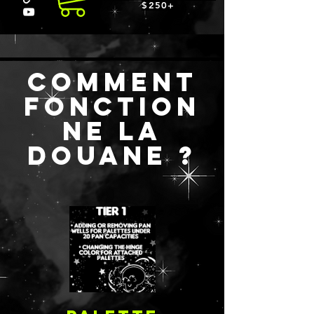
$250+
COMMENT
FONCTION
NE LA
DOUANE ?