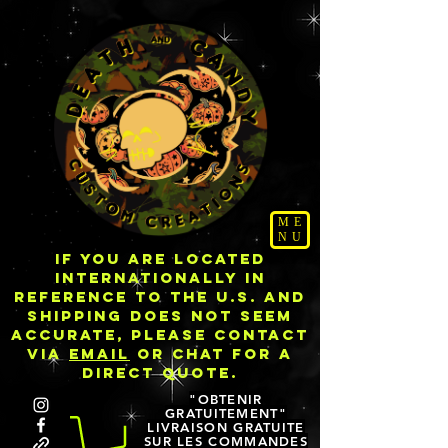
ME
NU
IF YOU ARE LOCATED
INTERNATIONALLY IN
REFERENCE TO THE U.S. AND
SHIPPING DOES NOT SEEM
ACCURATE, PLEASE CONTACT
VIA
EMAIL
OR CHAT FOR A
DIRECT QUOTE.
"OBTENIR
GRATUITEMENT"
LIVRAISON GRATUITE
SUR LES COMMANDES