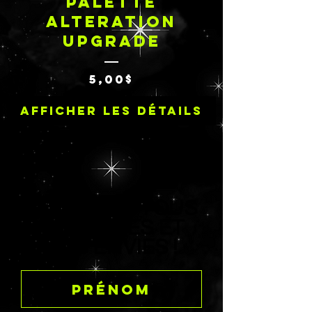
PALETTE
ALTERATION
UPGRADE
Prix
5,00$
Afficher les détails
DITES-MOI TOUS
VOS RÊVES ET
VOS ENVIES !