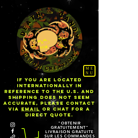
ME
NU
IF YOU ARE LOCATED
INTERNATIONALLY IN
REFERENCE TO THE U.S. AND
SHIPPING DOES NOT SEEM
ACCURATE, PLEASE CONTACT
VIA
EMAIL
OR CHAT FOR A
DIRECT QUOTE.
"OBTENIR
GRATUITEMENT"
LIVRAISON GRATUITE
SUR LES COMMANDES