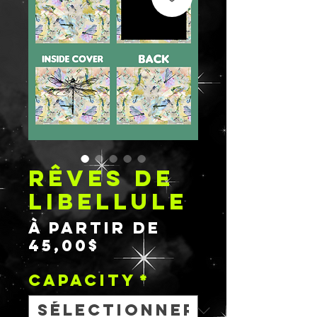
RÊVES DE
LIBELLULE
À partir de
Prix
45,00$
promotionnel
Capacity
*