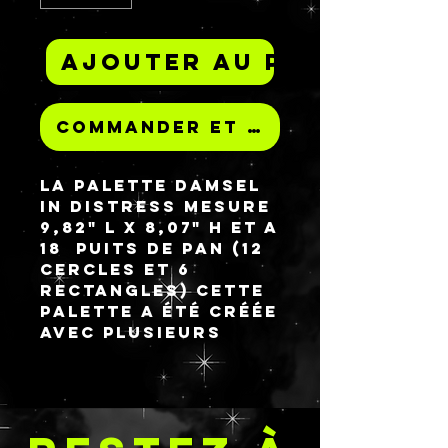
Ajouter au panier
Commander et payer
La palette Damsel
in Distress mesure
9,82" L x 8,07" H et a
18 puits de pan (12
cercles et 6
rectangles) Cette
palette a été créée
avec plusieurs
styles de pan et ne
sera donc
disponible que
dans une seule
option de