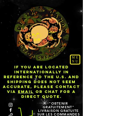
ME
NU
IF YOU ARE LOCATED
INTERNATIONALLY IN
REFERENCE TO THE U.S. AND
SHIPPING DOES NOT SEEM
ACCURATE, PLEASE CONTACT
VIA
EMAIL
OR CHAT FOR A
DIRECT QUOTE.
"OBTENIR
GRATUITEMENT"
LIVRAISON GRATUITE
SUR LES COMMANDES