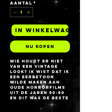
Aantal
*
In winkelwagen
Nu kopen
Wie houdt er niet 
van een vintage 
look? Ik wist dat ik 
een eerbetoon 
wilde maken aan 
oude horrorfilms 
uit de jaren 50-80 
en dit was de beste 
manier om die 
droom te 