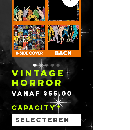
VINTAGE
HORROR
Verkooppri
Vanaf
$55,00
Capacity
*