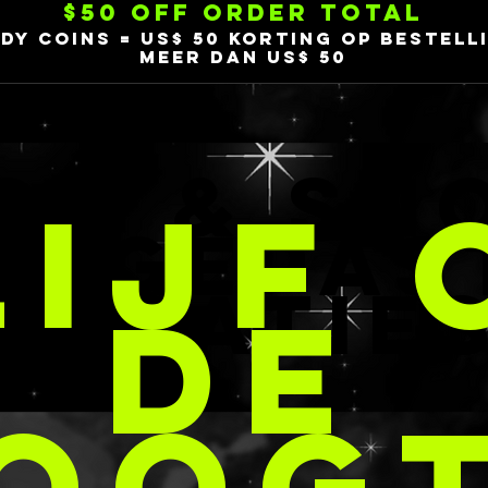
$50 OFF ORDER TOTAL
NDY COINS = US$ 50 korting op bestell
meer dan US$ 50
OD & SN
LIJF 
ANGEPAS
CREATIE
DE
OOG