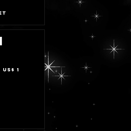
et
n
 US$ 1