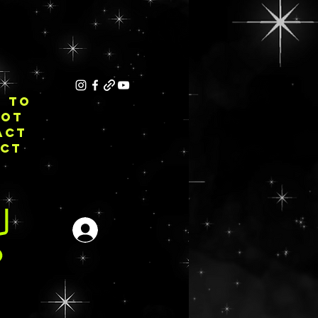
E TO
NOT
ACT
ECT
Inloggen