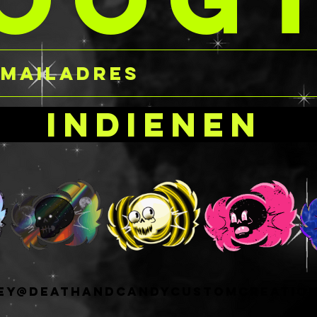
Indienen
ey@deathandcandycustomcreatio