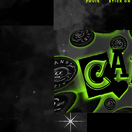
THUIS
STICK ON