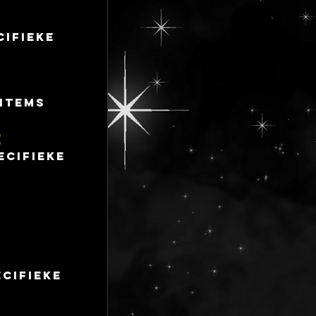
cifieke
 items
E
ecifieke
ecifieke