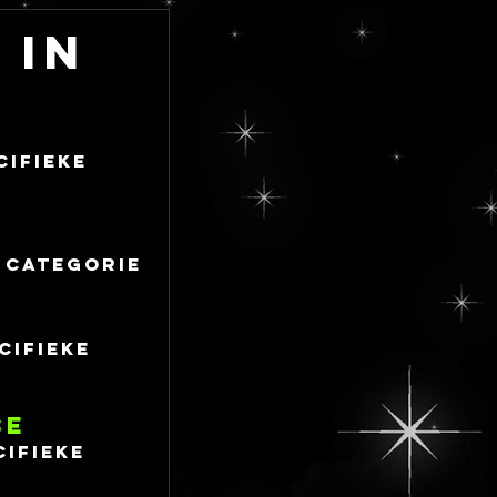
 in
cifieke
e categorie
cifieke
SE
cifieke