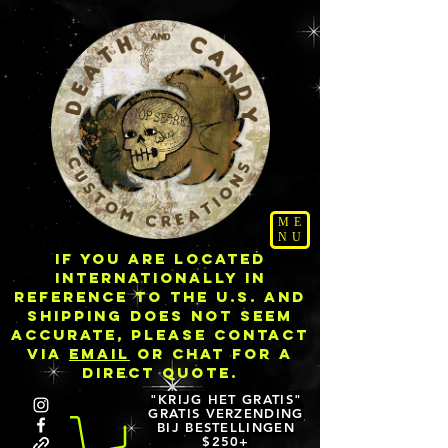
ME
NU
IF YOU ARE LOCATED
INTERNATIONALLY IN
REFERENCE TO THE U.S. AND
SHIPPING DOES NOT SEEM
ACCURATE, PLEASE CONTACT
VIA
EMAIL
OR CHAT FOR A
DIRECT QUOTE.
"KRIJG HET GRATIS"
GRATIS VERZENDING
BIJ BESTELLINGEN
$250+