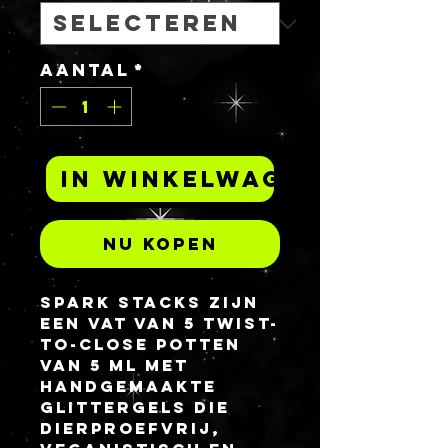
Aantal
*
In winkelwagen
Nu kopen
Spark Stacks zijn
een vat van 5 twist-
to-close potten
van 5 ml met
handgemaakte
glittergels die
dierproefvrij,