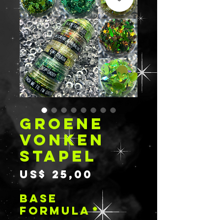
GROENE
VONKEN
STAPEL
Prijs
US$ 25,00
BASE
FORMULA
*