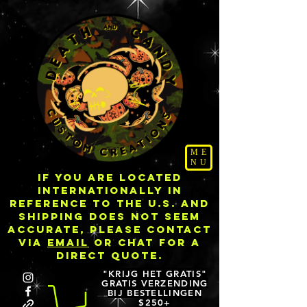
ME
NU
IF YOU ARE LOCATED
INTERNATIONALLY IN
REFERENCE TO THE U.S. AND
SHIPPING DOES NOT SEEM
ACCURATE, PLEASE CONTACT
VIA
EMAIL
OR CHAT FOR A
DIRECT QUOTE.
"KRIJG HET GRATIS"
GRATIS VERZENDING
BIJ BESTELLINGEN
$250+