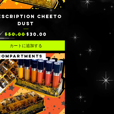
クイックビュー
ESCRIPTION CHEETO
DUST
通常価格
セール価格
$50.00
$30.00
カートに追加する
 COMPARTMENTS