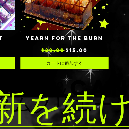
クイックビュー
T
YEARN FOR THE BURN
通常価格
セール価格
$30.00
$15.00
カートに追加する
ATH＆CA
新を続
タムクリエー