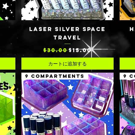
クイックビュー
Y
LASER SILVER SPACE
H
TRAVEL
通常価格
セール価格
$30.00
$15.00
カートに追加する
9 COMPARTMENTS
9 