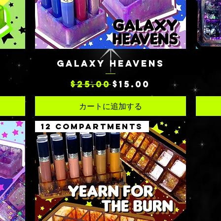
クイックビュー
GALAXY HEAVENS
通常価格
セール価格
$25.00
$15.00
カートに追加する
12 COMPARTMENTS