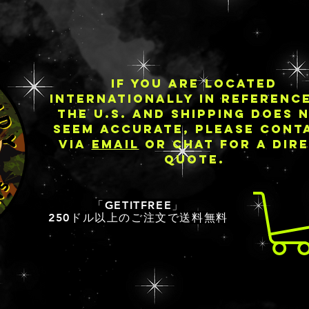
IF YOU ARE LOCATED
INTERNATIONALLY IN REFERENC
THE U.S. AND SHIPPING DOES 
SEEM ACCURATE, PLEASE CONT
VIA
EMAIL
OR CHAT FOR A DIR
QUOTE.
「GETITFREE」
250ドル以上のご注文で送料無料