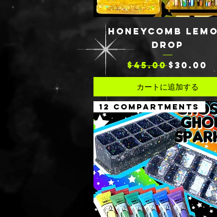
クイックビュー
HONEYCOMB LEM
DROP
通常価格
セール価格
$45.00
$30.00
カートに追加する
12 COMPARTMENTS