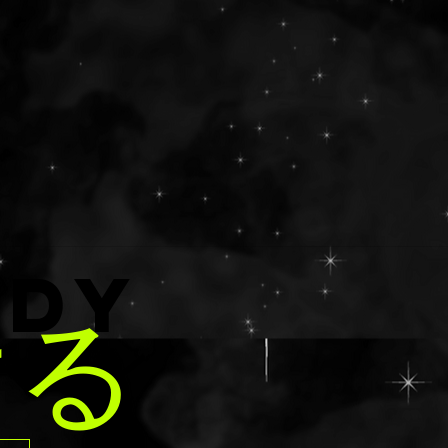
NDY
ける
ション