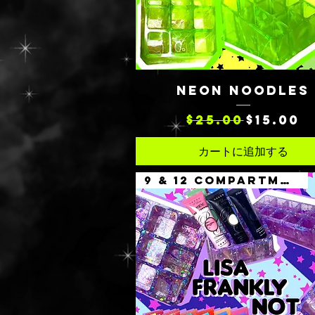
クイックビュー
NEON NOODLES
通常価格
セール価格
$25.00
$15.00
カートに追加する
9 & 12 COMPARTMENTS SET