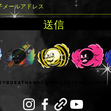
送信
ey@deathandcandycustomcreatio