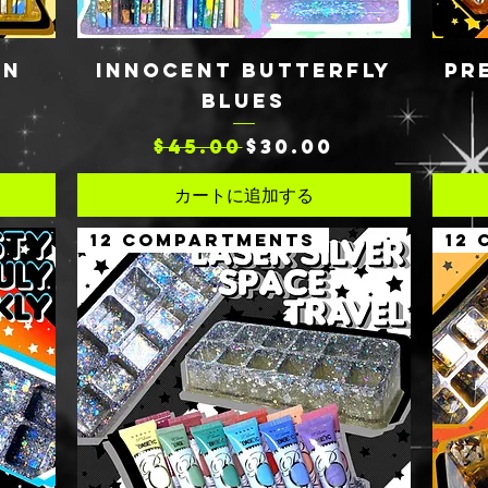
クイックビュー
ON
INNOCENT BUTTERFLY
PR
BLUES
通常価格
セール価格
$45.00
$30.00
カートに追加する
12 COMPARTMENTS
12