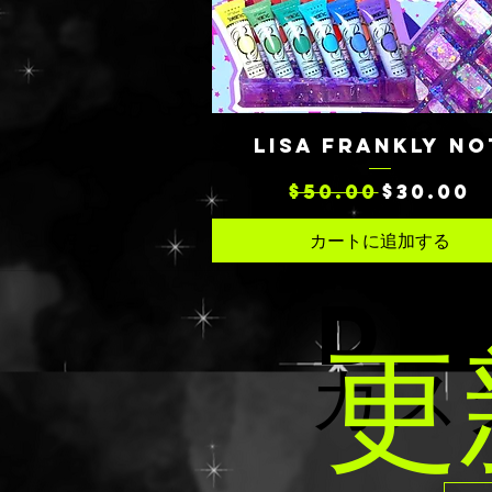
クイックビュー
LISA FRANKLY NO
通常価格
セール価格
$50.00
$30.00
カートに追加する
DE
更
カス