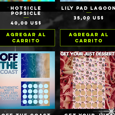
HOTSICLE
LILY PAD LAGOO
Vista rápida
Vista rápida
POPSICLE
Precio
35,00 US$
Precio
40,00 US$
Agregar al
Agregar al
carrito
carrito