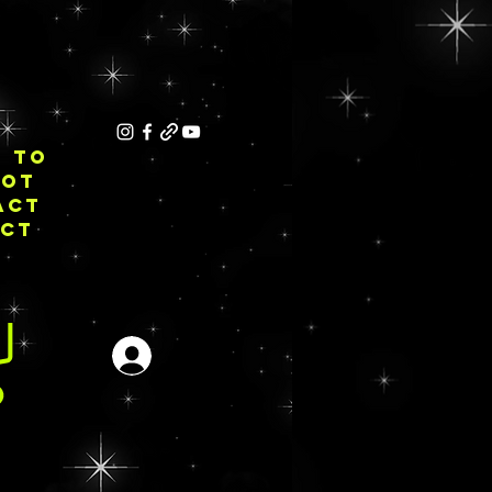
E TO
NOT
ACT
ECT
Iniciar sesión