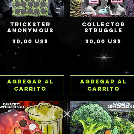
TRICKSTER
COLLECTOR
Vista rápida
Vista rápida
ANONYMOUS
STRUGGLE
Precio
Precio
30,00 US$
30,00 US$
Agregar al
Agregar al
carrito
carrito