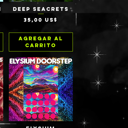
N
DEEP SEACRETS
Vista rápida
Precio
35,00 US$
Agregar al
carrito