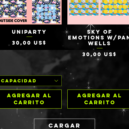
UNIPARTY
SKY OF
Vista rápida
Vista rápida
EMOTIONS W/PA
Precio
30,00 US$
WELLS
Precio
30,00 US$
Capacidad
Agregar al
Agregar al
carrito
carrito
Cargar