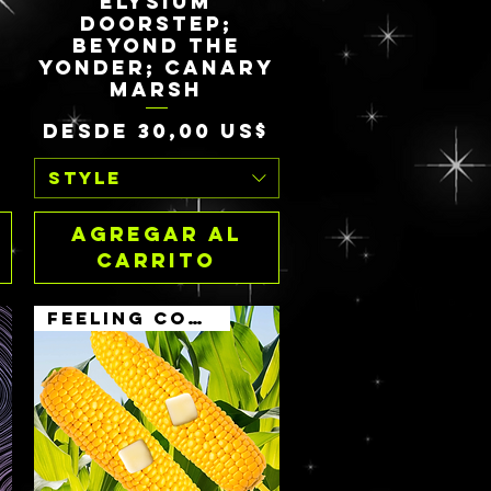
ELYSIUM
Vista rápida
DOORSTEP;
BEYOND THE
YONDER; CANARY
MARSH
Precio de oferta
Desde
30,00 US$
STYLE
Agregar al
carrito
feeling corny?