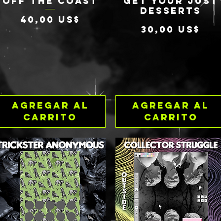
OFF THE COAST
GET YOUR JUST
Vista rápida
Vista rápida
DESSERTS
Precio
40,00 US$
Precio
30,00 US$
Agregar al
Agregar al
carrito
carrito