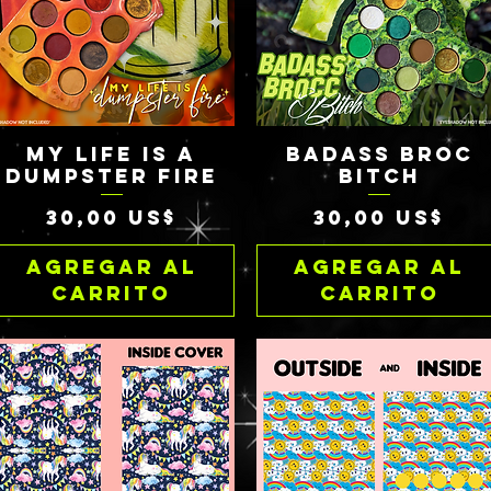
MY LIFE IS A
BADASS BROC
Vista rápida
Vista rápida
DUMPSTER FIRE
BITCH
Precio
Precio
30,00 US$
30,00 US$
Agregar al
Agregar al
carrito
carrito