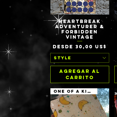
HEARTBREAK
Vista rápida
ADVENTURER &
FORBIDDEN
VINTAGE
Precio de oferta
Desde
30,00 US$
STYLE
Agregar al
carrito
ONE OF A KIND