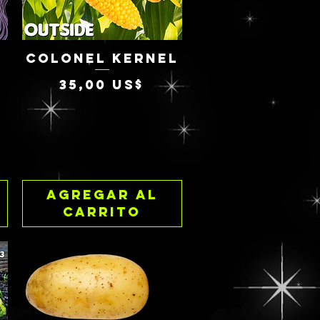
COLONEL KERNEL
Vista rápida
Precio
35,00 US$
Agregar al
carrito