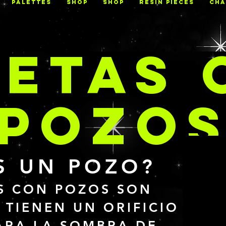
PALETTES
Shop
Shop
RESIN PIECES
CHA
LETAS 
POZO
S UN POZO?
AS CON POZOS SON
 TIENEN UN ORIFICIO
ARA LA SOMBRA DE