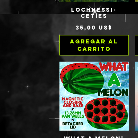
LOCHNESSI-
Vista rápida
CETIES
Precio
35,00 US$
Agregar al
carrito