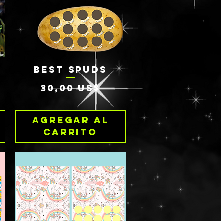
BEST SPUDS
Vista rápida
Precio
30,00 US$
Agregar al
carrito