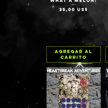
WHAT A MELON!
Vista rápida
Precio
35,00 US$
Agregar al
carrito