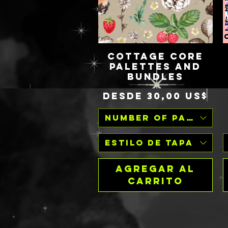
COTTAGE CORE
Vista rápida
PALETTES AND
BUNDLES
Precio de oferta
Desde
30,00 US$
Number of Palettes
Estilo de tapa
Agregar al
carrito