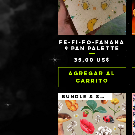
FE-FI-FO-FANANA
Vista rápida
9 PAN PALETTE
Precio
35,00 US$
Agregar al
carrito
BUNDLE & SAVE