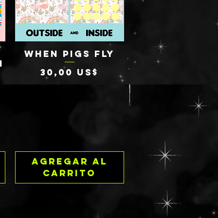
WHEN PIGS FLY
Vista rápida
N
Precio
30,00 US$
Agregar al
carrito