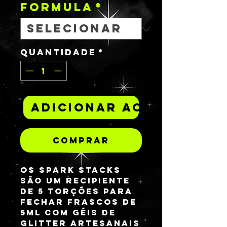
FORMULA
*
Quantidade
*
Adicionar ao carrinh
Comprar
Os Spark Stacks
são um recipiente
de 5 torções para
fechar frascos de
5mL com géis de
glitter artesanais