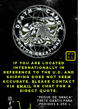
ME
NU
IF YOU ARE LOCATED
INTERNATIONALLY IN
REFERENCE TO THE U.S. AND
SHIPPING DOES NOT SEEM
ACCURATE, PLEASE CONTACT
VIA
EMAIL
OR CHAT FOR A
DIRECT QUOTE.
"PEGUE DE GRAÇA"
FRETE GRÁTIS PARA
PEDIDOS $ 250 +